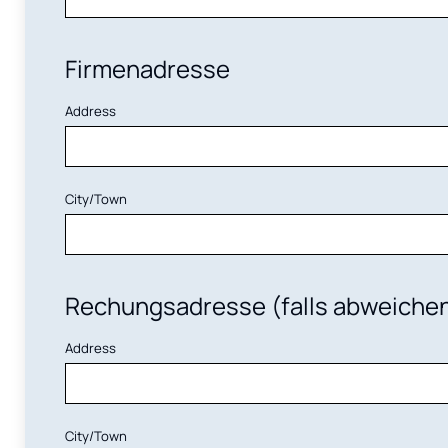
Firmenadresse
Address
City/Town
Rechungsadresse (falls abweiche
Address
City/Town