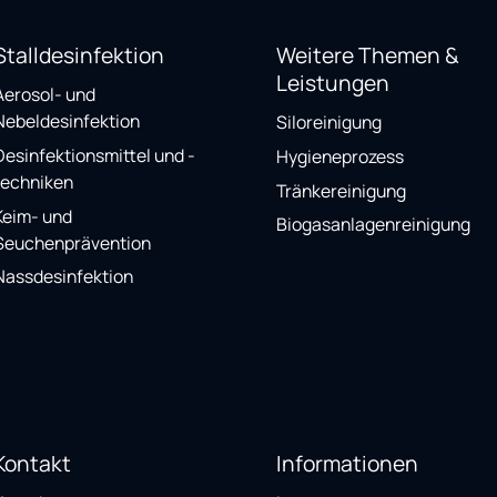
Stalldesinfektion
Weitere Themen &
Leistungen
Aerosol- und
Nebeldesinfektion
Siloreinigung
Desinfektionsmittel und -
Hygieneprozess
techniken
Tränkereinigung
Keim- und
Biogasanlagenreinigung
Seuchenprävention
Nassdesinfektion
Kontakt
Informationen