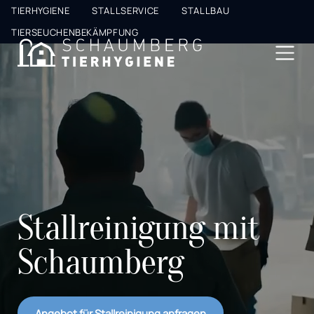
Top
TIERHYGIENE
STALLSERVICE
STALLBAU
Nav
TIERSEUCHENBEKÄMPFUNG
Stallreinigung mit
Schaumberg
Angebot für Stallreinigung anfragen